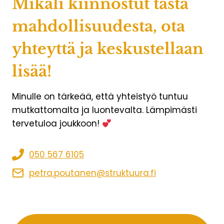
Mikäli kiinnostut tästä
mahdollisuudesta, ota
yhteyttä ja keskustellaan
lisää!
Minulle on tärkeää, että yhteistyö tuntuu
mutkattomalta ja luontevalta. Lämpimästi
tervetuloa joukkoon!
050 567 6105
petra.poutanen@struktuura.fi