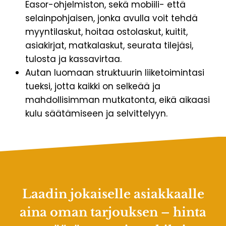
Easor-ohjelmiston, sekä mobiili- että
selainpohjaisen, jonka avulla voit tehdä
myyntilaskut, hoitaa ostolaskut, kuitit,
asiakirjat, matkalaskut, seurata tilejäsi,
tulosta ja kassavirtaa.
Autan luomaan struktuurin liiketoimintasi
tueksi, jotta kaikki on selkeää ja
mahdollisimman mutkatonta, eikä aikaasi
kulu säätämiseen ja selvittelyyn.
Laadin jokaiselle asiakkaalle
aina oman tarjouksen – hinta